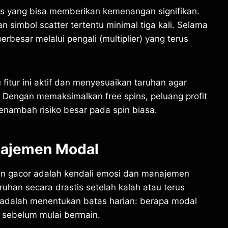
pins yang bisa memberikan kemenangan signifikan.
simbol scatter tertentu minimal tiga kali. Selama
erbesar melalui pengali (multiplier) yang terus
 fitur ini aktif dan menyesuaikan taruhan agar
Dengan memaksimalkan free spins, peluang profit
menambah risiko besar pada spin biasa.
najemen Modal
ain gacor adalah kendali emosi dan manajemen
han secara drastis setelah kalah atau terus
 adalah menentukan batas harian: berapa modal
 sebelum mulai bermain.