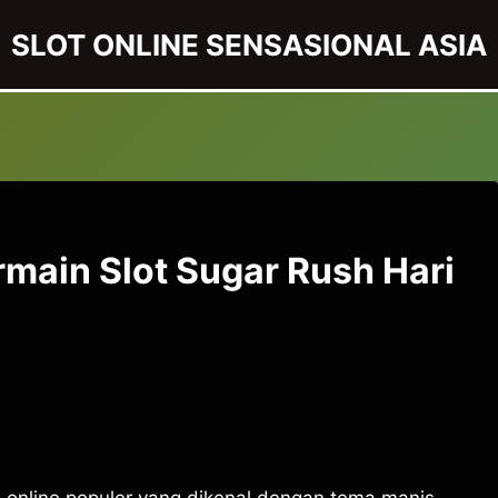
SLOT ONLINE SENSASIONAL ASIA
main Slot Sugar Rush Hari
n online populer yang dikenal dengan tema manis