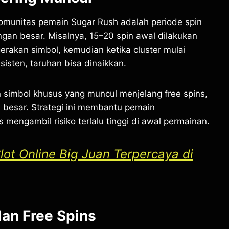
omunitas pemain Sugar Rush adalah periode spin
gan besar. Misalnya, 15–20 spin awal dilakukan
akan simbol, kemudian ketika cluster mulai
sten, taruhan bisa dinaikkan.
 simbol khusus yang muncul menjelang free spins,
 besar. Strategi ini membantu pemain
engambil risiko terlalu tinggi di awal permainan.
lot Online Big Juan Terpercaya di
an Free Spins