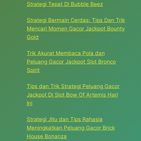
Strategi Tepat Di Bubble Beez
Strategi Bermain Cerdas: Tips Dan Trik
Mencari Momen Gacor Jackpot Bounty
Gold
Trik Akurat Membaca Pola dan
Peluang Gacor Jackpot Slot Bronco
Spirit
Tips dan Trik Strategi Peluang Gacor
Jackpot Di Slot Bow Of Artemis Hari
Ini
Strategi Jitu dan Tips Rahasia
Meningkatkan Peluang Gacor Brick
House Bonanza