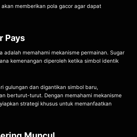
akan memberikan pola gacor agar dapat
r Pays
ama adalah memahami mekanisme permainan. Sugar
ana kemenangan diperoleh ketika simbol identik
i gulungan dan digantikan simbol baru,
an berturut-turut. Dengan memahami mekanisme
yiapkan strategi khusus untuk memanfaatkan
Sering Muncul