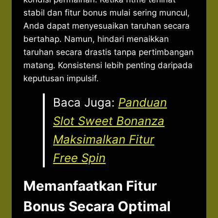
stabil dan fitur bonus mulai sering muncul,
Anda dapat menyesuaikan taruhan secara
bertahap. Namun, hindari menaikkan
taruhan secara drastis tanpa pertimbangan
matang. Konsistensi lebih penting daripada
keputusan impulsif.
Baca Juga:
Panduan
Slot Sweet Bonanza
Maksimalkan Fitur
Free Spin
Memanfaatkan Fitur
Bonus Secara Optimal