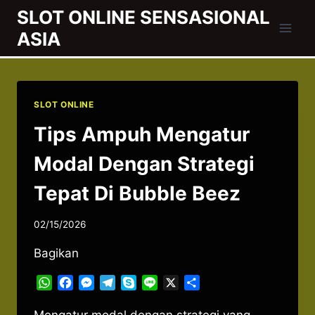
Skip
SLOT ONLINE SENSASIONAL
to
ASIA
content
SLOT ONLINE
Tips Ampuh Mengatur
Modal Dengan Strategi
Tepat Di Bubble Beez
02/15/2026
Bagikan
WhatsApp
Facebook
Messenger
Telegram
Skype
Line
X
Share