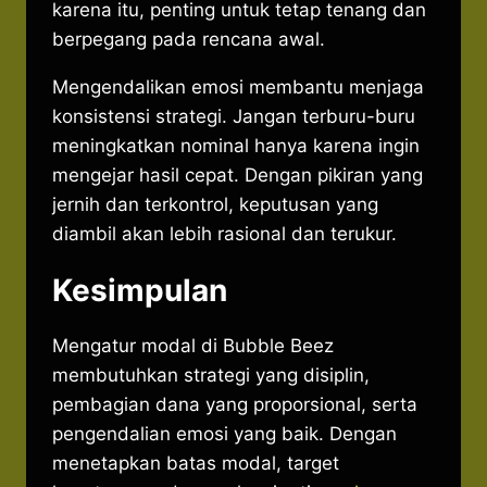
karena itu, penting untuk tetap tenang dan
berpegang pada rencana awal.
Mengendalikan emosi membantu menjaga
konsistensi strategi. Jangan terburu-buru
meningkatkan nominal hanya karena ingin
mengejar hasil cepat. Dengan pikiran yang
jernih dan terkontrol, keputusan yang
diambil akan lebih rasional dan terukur.
Kesimpulan
Mengatur modal di Bubble Beez
membutuhkan strategi yang disiplin,
pembagian dana yang proporsional, serta
pengendalian emosi yang baik. Dengan
menetapkan batas modal, target