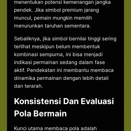
menentukan potensi kemenangan jangka
pendek. Jika simbol premium jarang
muncul, pemain mungkin memilih
menurunkan taruhan sementara.
Sebaliknya, jika simbol bernilai tinggi sering
terlihat meskipun belum membentuk
kombinasi sempurna, ini bisa menjadi
indikasi permainan sedang dalam fase
aktif. Pendekatan ini membantu membaca
dinamika permainan dengan lebih detail
dan terarah.
Konsistensi Dan Evaluasi
Pola Bermain
Kunci utama membaca pola adalah