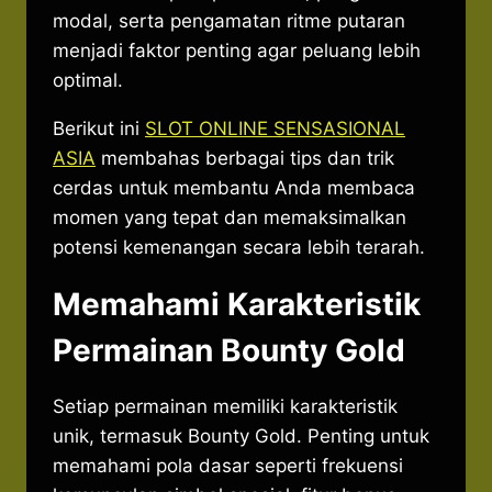
modal, serta pengamatan ritme putaran
menjadi faktor penting agar peluang lebih
optimal.
Berikut ini
SLOT ONLINE SENSASIONAL
ASIA
membahas berbagai tips dan trik
cerdas untuk membantu Anda membaca
momen yang tepat dan memaksimalkan
potensi kemenangan secara lebih terarah.
Memahami Karakteristik
Permainan Bounty Gold
Setiap permainan memiliki karakteristik
unik, termasuk Bounty Gold. Penting untuk
memahami pola dasar seperti frekuensi