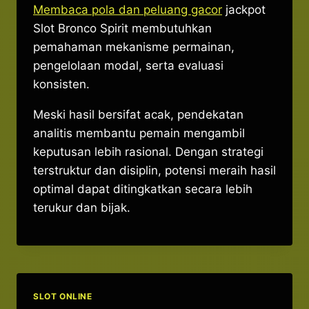
Membaca pola dan peluang gacor
jackpot
Slot Bronco Spirit membutuhkan
pemahaman mekanisme permainan,
pengelolaan modal, serta evaluasi
konsisten.
Meski hasil bersifat acak, pendekatan
analitis membantu pemain mengambil
keputusan lebih rasional. Dengan strategi
terstruktur dan disiplin, potensi meraih hasil
optimal dapat ditingkatkan secara lebih
terukur dan bijak.
SLOT ONLINE