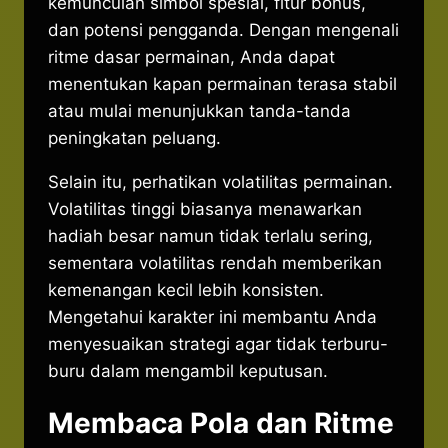
kemunculan simbol spesial, fitur bonus,
dan potensi pengganda. Dengan mengenali
ritme dasar permainan, Anda dapat
menentukan kapan permainan terasa stabil
atau mulai menunjukkan tanda-tanda
peningkatan peluang.
Selain itu, perhatikan volatilitas permainan.
Volatilitas tinggi biasanya menawarkan
hadiah besar namun tidak terlalu sering,
sementara volatilitas rendah memberikan
kemenangan kecil lebih konsisten.
Mengetahui karakter ini membantu Anda
menyesuaikan strategi agar tidak terburu-
buru dalam mengambil keputusan.
Membaca Pola dan Ritme