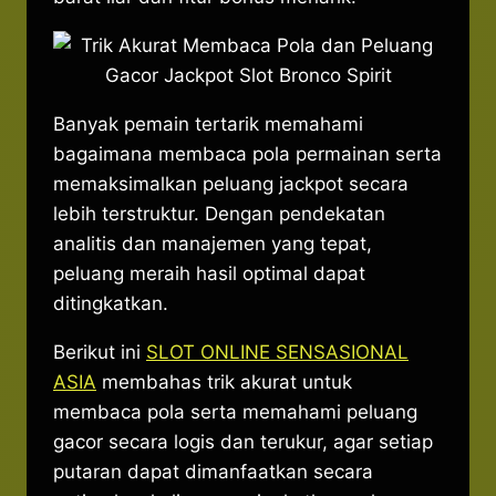
Banyak pemain tertarik memahami
bagaimana membaca pola permainan serta
memaksimalkan peluang jackpot secara
lebih terstruktur. Dengan pendekatan
analitis dan manajemen yang tepat,
peluang meraih hasil optimal dapat
ditingkatkan.
Berikut ini
SLOT ONLINE SENSASIONAL
ASIA
membahas trik akurat untuk
membaca pola serta memahami peluang
gacor secara logis dan terukur, agar setiap
putaran dapat dimanfaatkan secara