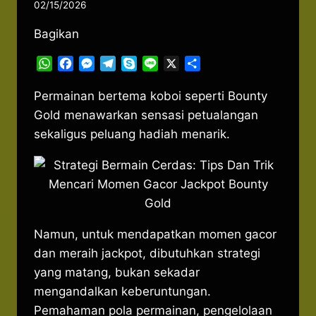
02/15/2026
Bagikan
WhatsApp
Facebook
Messenger
Telegram
Skype
Line
X
Share
Permainan bertema koboi seperti Bounty
Gold menawarkan sensasi petualangan
sekaligus peluang hadiah menarik.
Namun, untuk mendapatkan momen gacor
dan meraih jackpot, dibutuhkan strategi
yang matang, bukan sekadar
mengandalkan keberuntungan.
Pemahaman pola permainan, pengelolaan