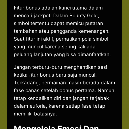
Fitur bonus adalah kunci utama dalam
mencari jackpot. Dalam Bounty Gold,
simbol tertentu dapat memicu putaran
tambahan atau pengganda kemenangan.
Saat fitur ini aktif, perhatikan pola simbol
yang muncul karena sering kali ada
peluang lanjutan yang bisa dimanfaatkan.
Jangan terburu-buru menghentikan sesi
ketika fitur bonus baru saja muncul.
Terkadang, permainan masih berada dalam
fase panas setelah bonus pertama. Namun
tetap kendalikan diri dan jangan terjebak
dalam euforia, karena setiap fase tetap
memiliki batasnya.
Mengelola Emosi Dan