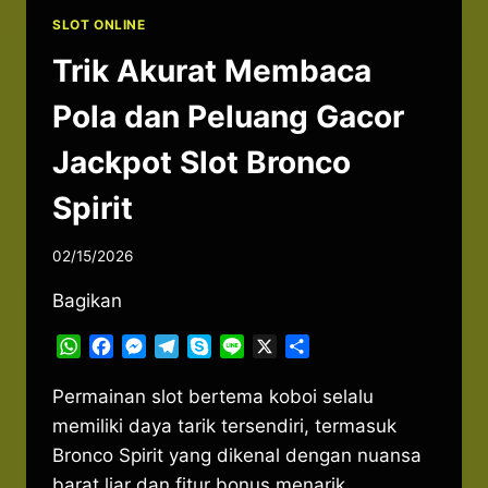
SLOT ONLINE
Trik Akurat Membaca
Pola dan Peluang Gacor
Jackpot Slot Bronco
Spirit
02/15/2026
Bagikan
WhatsApp
Facebook
Messenger
Telegram
Skype
Line
X
Share
Permainan slot bertema koboi selalu
memiliki daya tarik tersendiri, termasuk
Bronco Spirit yang dikenal dengan nuansa
barat liar dan fitur bonus menarik.