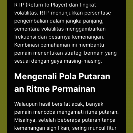
RTP (Return to Player) dan tingkat
volatilitas. RTP menunjukkan persentase
pengembalian dalam jangka panjang,
sementara volatilitas menggambarkan
frekuensi dan besarnya kemenangan.
Kombinasi pemahaman ini membantu
pemain menentukan strategi bermain yang
sesuai dengan gaya masing-masing.
Mengenali Pola Putaran
an Ritme Permainan
Walaupun hasil bersifat acak, banyak
pemain mencoba mengamati ritme putaran.
Misalnya, setelah beberapa putaran tanpa
kemenangan signifikan, sering muncul fitur