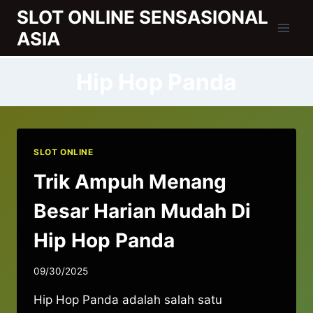
Skip
SLOT ONLINE SENSASIONAL
to
ASIA
content
Hip Hop Panda
SLOT ONLINE
Trik Ampuh Menang
Besar Harian Mudah Di
Hip Hop Panda
09/30/2025
Hip Hop Panda adalah salah satu