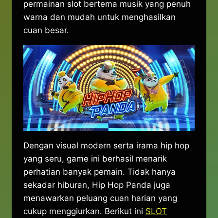
permainan slot bertema musik yang penuh
warna dan mudah untuk menghasilkan
cuan besar.
Dengan visual modern serta irama hip hop
yang seru, game ini berhasil menarik
perhatian banyak pemain. Tidak hanya
sekadar hiburan, Hip Hop Panda juga
menawarkan peluang cuan harian yang
cukup menggiurkan. Berikut ini
SLOT