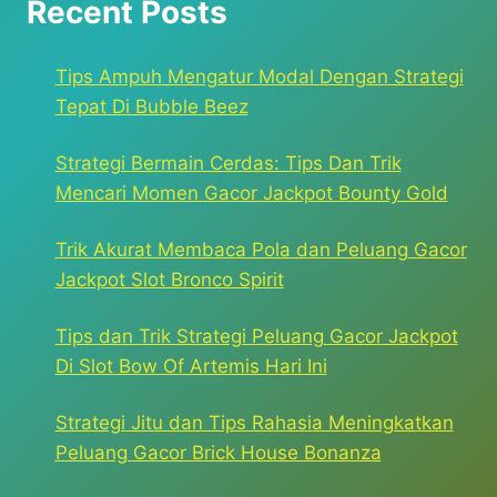
Recent Posts
Tips Ampuh Mengatur Modal Dengan Strategi
Tepat Di Bubble Beez
Strategi Bermain Cerdas: Tips Dan Trik
Mencari Momen Gacor Jackpot Bounty Gold
Trik Akurat Membaca Pola dan Peluang Gacor
Jackpot Slot Bronco Spirit
Tips dan Trik Strategi Peluang Gacor Jackpot
Di Slot Bow Of Artemis Hari Ini
Strategi Jitu dan Tips Rahasia Meningkatkan
Peluang Gacor Brick House Bonanza