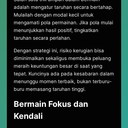
adalah mengatur taruhan secara bertahap.
Mulailah dengan modal kecil untuk
mengamati pola permainan. Jika pola mulai
menunjukkan hasil positif, tingkatkan
taruhan secara perlahan.
Dengan strategi ini, risiko kerugian bisa
diminimalkan sekaligus membuka peluang
meraih keuntungan besar di saat yang
tepat. Kuncinya ada pada kesabaran dalam
menunggu momen terbaik, bukan terburu-
buru memasang taruhan tinggi.
Bermain Fokus dan
Kendali