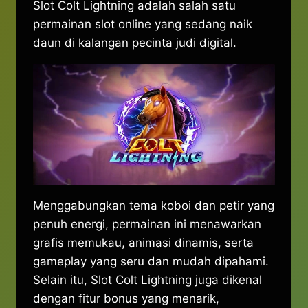
Slot Colt Lightning adalah salah satu
permainan slot online yang sedang naik
daun di kalangan pecinta judi digital.
Menggabungkan tema koboi dan petir yang
penuh energi, permainan ini menawarkan
grafis memukau, animasi dinamis, serta
gameplay yang seru dan mudah dipahami.
Selain itu, Slot Colt Lightning juga dikenal
dengan fitur bonus yang menarik,