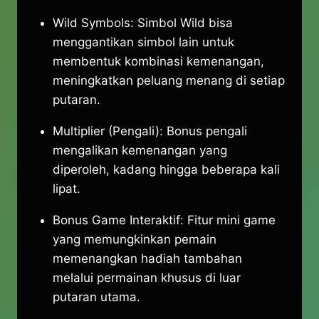
Wild Symbols: Simbol Wild bisa
menggantikan simbol lain untuk
membentuk kombinasi kemenangan,
meningkatkan peluang menang di setiap
putaran.
Multiplier (Pengali): Bonus pengali
mengalikan kemenangan yang
diperoleh, kadang hingga beberapa kali
lipat.
Bonus Game Interaktif: Fitur mini game
yang memungkinkan pemain
memenangkan hadiah tambahan
melalui permainan khusus di luar
putaran utama.