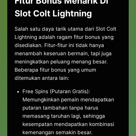
Fitur Bonus Menarik Di
Slot Colt Lightning
Salah satu daya tarik utama dari Slot Colt
Lightning adalah ragam fitur bonus yang
disediakan. Fitur-fitur ini tidak hanya
menambah keseruan bermain, tapi juga
meningkatkan peluang menang besar.
Beberapa fitur bonus yang umum
ditemukan antara lain:
Free Spins (Putaran Gratis):
Memungkinkan pemain mendapatkan
putaran tambahan tanpa harus
memasang taruhan lagi, sehingga
kesempatan mendapatkan kombinasi
kemenangan semakin besar.