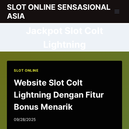
Skip
SLOT ONLINE SENSASIONAL
to
ASIA
content
Jackpot Slot Colt
Lightning
SLOT ONLINE
Website Slot Colt
Lightning Dengan Fitur
Bonus Menarik
09/28/2025