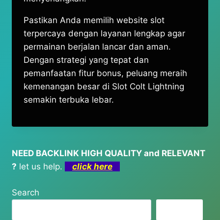
Pastikan Anda memilih website slot
terpercaya dengan layanan lengkap agar
permainan berjalan lancar dan aman.
Dengan strategi yang tepat dan
pemanfaatan fitur bonus, peluang meraih
kemenangan besar di Slot Colt Lightning
semakin terbuka lebar.
NEED BACKLINK HIGH QUALITY and RELEVANT
?
let us help.
click here
Search
Search