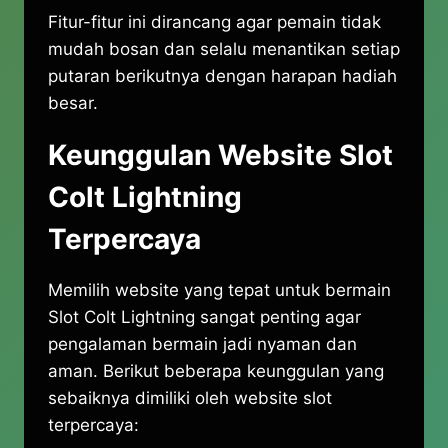
Fitur-fitur ini dirancang agar pemain tidak
mudah bosan dan selalu menantikan setiap
putaran berikutnya dengan harapan hadiah
besar.
Keunggulan Website Slot
Colt Lightning
Terpercaya
Memilih website yang tepat untuk bermain
Slot Colt Lightning sangat penting agar
pengalaman bermain jadi nyaman dan
aman. Berikut beberapa keunggulan yang
sebaiknya dimiliki oleh website slot
terpercaya: