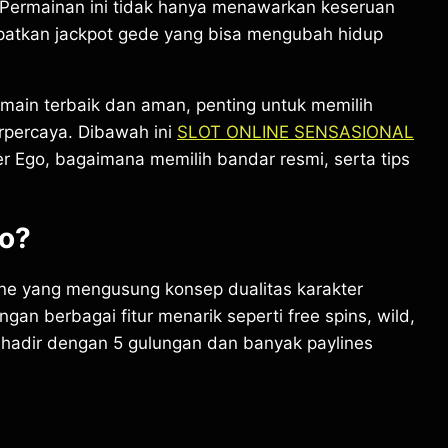
. Permainan ini tidak hanya menawarkan keseruan
patkan jackpot gede yang bisa mengubah hidup
in terbaik dan aman, penting untuk memilih
erpercaya. Dibawah ini
SLOT ONLINE SENSASIONAL
 Ego, bagaimana memilih bandar resmi, serta tips
go?
line yang mengusung konsep dualitas karakter
n berbagai fitur menarik seperti free spins, wild,
a hadir dengan 5 gulungan dan banyak paylines