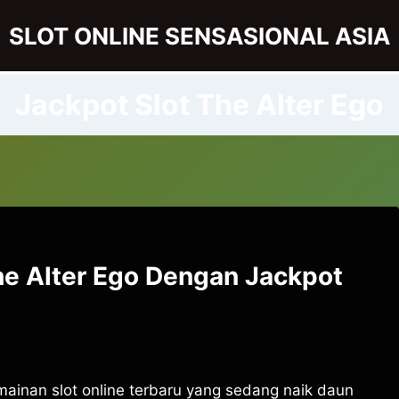
SLOT ONLINE SENSASIONAL ASIA
Jackpot Slot The Alter Ego
he Alter Ego Dengan Jackpot
mainan slot online terbaru yang sedang naik daun