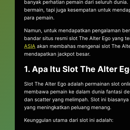
banyak perhatian pemain dari seluruh dunia
bermain, tapi juga kesempatan untuk menda
para pemain.
Namun, untuk mendapatkan pengalaman berma
bandar situs resmi slot The Alter Ego yang t
ASIA
akan membahas mengenai slot The Alter
mendapatkan jackpot besar.
1. Apa Itu Slot The Alter E
Slot The Alter Ego adalah permainan slot on
membawa pemain ke dalam dunia fantasi denga
dan scatter yang melimpah. Slot ini biasany
yang meningkatkan peluang menang.
Keunggulan utama dari slot ini adalah: