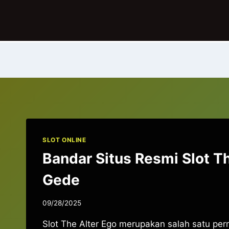
Skip
to
content
SLOT ONLINE
Bandar Situs Resmi Slot T
Gede
09/28/2025
Slot The Alter Ego merupakan salah satu per