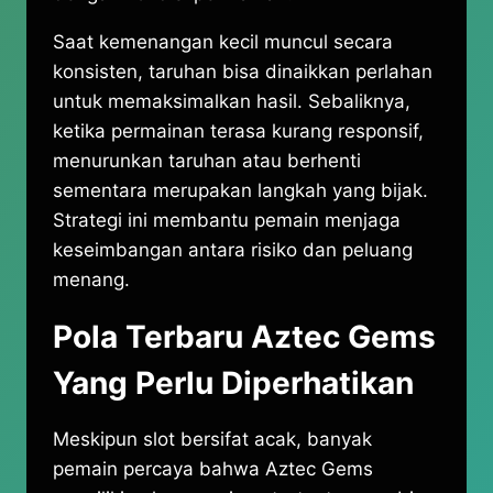
Saat kemenangan kecil muncul secara
konsisten, taruhan bisa dinaikkan perlahan
untuk memaksimalkan hasil. Sebaliknya,
ketika permainan terasa kurang responsif,
menurunkan taruhan atau berhenti
sementara merupakan langkah yang bijak.
Strategi ini membantu pemain menjaga
keseimbangan antara risiko dan peluang
menang.
Pola Terbaru Aztec Gems
Yang Perlu Diperhatikan
Meskipun slot bersifat acak, banyak
pemain percaya bahwa Aztec Gems