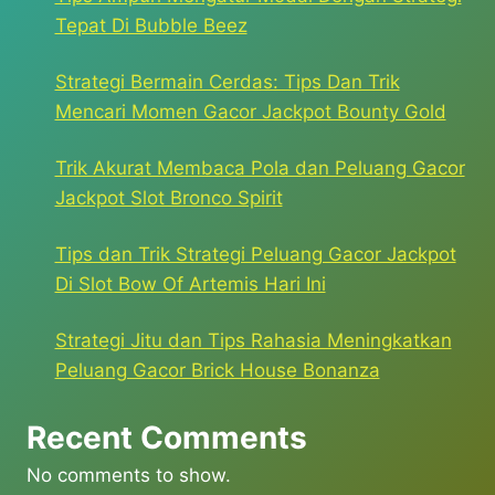
Tepat Di Bubble Beez
Strategi Bermain Cerdas: Tips Dan Trik
Mencari Momen Gacor Jackpot Bounty Gold
Trik Akurat Membaca Pola dan Peluang Gacor
Jackpot Slot Bronco Spirit
Tips dan Trik Strategi Peluang Gacor Jackpot
Di Slot Bow Of Artemis Hari Ini
Strategi Jitu dan Tips Rahasia Meningkatkan
Peluang Gacor Brick House Bonanza
Recent Comments
No comments to show.