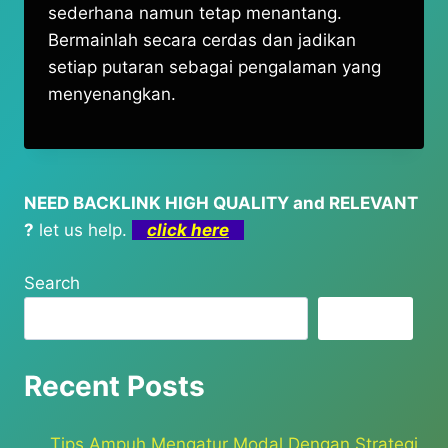
sederhana namun tetap menantang.
Bermainlah secara cerdas dan jadikan
setiap putaran sebagai pengalaman yang
menyenangkan.
NEED BACKLINK HIGH QUALITY and RELEVANT
?
let us help.
click here
Search
Search
Recent Posts
Tips Ampuh Mengatur Modal Dengan Strategi