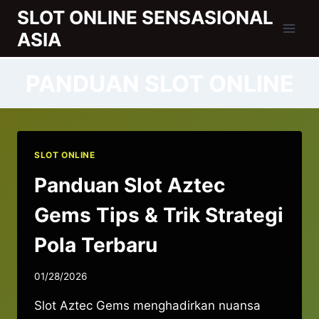
Skip
SLOT ONLINE SENSASIONAL
to
ASIA
content
PANDUAN SLOT ONLINE
SLOT ONLINE
Panduan Slot Aztec
Gems Tips & Trik Strategi
Pola Terbaru
01/28/2026
Slot Aztec Gems menghadirkan nuansa