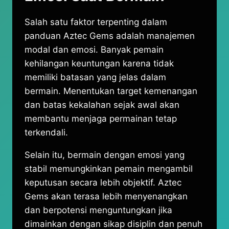
Salah satu faktor terpenting dalam
panduan Aztec Gems adalah manajemen
modal dan emosi. Banyak pemain
kehilangan keuntungan karena tidak
memiliki batasan yang jelas dalam
bermain. Menentukan target kemenangan
dan batas kekalahan sejak awal akan
membantu menjaga permainan tetap
terkendali.
Selain itu, bermain dengan emosi yang
stabil memungkinkan pemain mengambil
keputusan secara lebih objektif. Aztec
Gems akan terasa lebih menyenangkan
dan berpotensi menguntungkan jika
dimainkan dengan sikap disiplin dan penuh